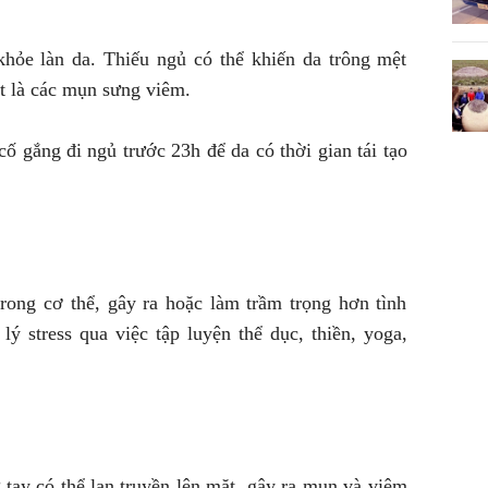
khỏe làn da. Thiếu ngủ có thể khiến da trông mệt
ệt là các mụn sưng viêm.
 gắng đi ngủ trước 23h để da có thời gian tái tạo
trong cơ thể, gây ra hoặc làm trầm trọng hơn tình
ý stress qua việc tập luyện thể dục, thiền, yoga,
tay có thể lan truyền lên mặt, gây ra mụn và viêm