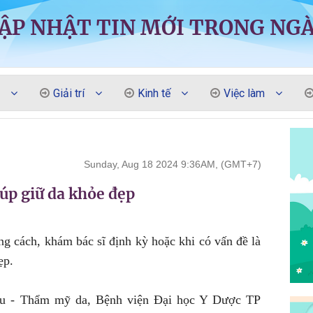
ẬP NHẬT TIN MỚI TRONG NG
Giải trí
Kinh tế
Việc làm
Sunday, Aug 18 2024 9:36AM, (GMT+7)
iúp giữ da khỏe đẹp
ng cách, khám bác sĩ định kỳ hoặc khi có vấn đề là
ẹp.
u - Thẩm mỹ da, Bệnh viện Đại học Y Dược TP