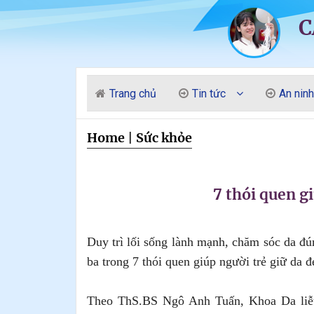
C
Trang chủ
Tin tức
An ninh
Home
|
Sức khỏe
7 thói quen g
Duy trì lối sống lành mạnh, chăm sóc da đú
ba trong 7 thói quen giúp người trẻ giữ da đ
Theo ThS.BS Ngô Anh Tuấn, Khoa Da liễ