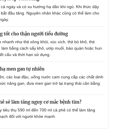
 cả ngày và có xu hướng hạ dần khi ngủ. Khi thức dậy
p bắt đầu tăng. Nguyên nhân khác cũng có thể làm cho
ngày.
 tốt cho thận người tiểu đường
 nhanh như thịt xông khói, xúc xích, thịt bò khô, thịt
ợc làm bằng cách sấy khô, ướp muối, bảo quản hoặc hun
kết cấu và thời hạn sử dụng.
hạ men gan tự nhiên
ền, các loại đậu, uống nước cam cung cấp các chất dinh
ức năng gan, đưa men gan trở lại trạng thái cân bằng.
hê sẽ làm tăng nguy cơ mắc bệnh tim?
 tiêu thụ 590 ml đến 700 ml cà phê có thể làm tăng
ạch đối với người khỏe mạnh.