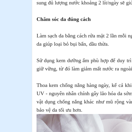
sung đủ lượng nước khoảng 2 lít/ngày sẽ giú
Chăm sóc da đúng cách
Làm sạch da bằng cách rửa mặt 2 lần mỗi ng
da giúp loại bỏ bụi bẩn, dầu thừa.
Sử dụng kem dưỡng ẩm phù hợp để duy trì 
giữ vững, từ đó làm giảm mất nước ra ngoài
Thoa kem chống nắng hàng ngày, kể cả khi t
UV - nguyên nhân chính gây lão hóa da sớm
vật dụng chống nắng khác như mũ rộng vàn
bảo vệ da tối ưu hơn.