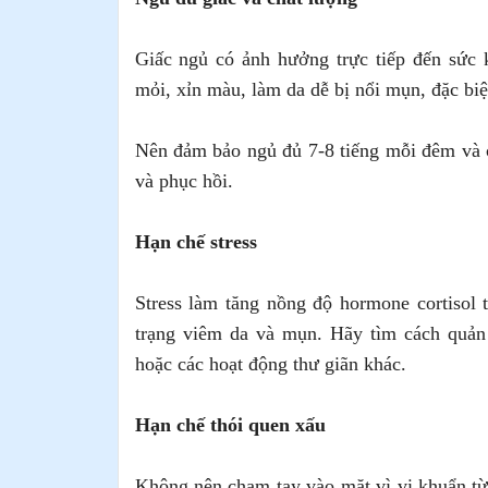
Giấc ngủ có ảnh hưởng trực tiếp đến sức 
mỏi, xỉn màu, làm da dễ bị nổi mụn, đặc bi
Nên đảm bảo ngủ đủ 7-8 tiếng mỗi đêm và cố
và phục hồi.
Hạn chế stress
Stress làm tăng nồng độ hormone cortisol 
trạng viêm da và mụn. Hãy tìm cách quản l
hoặc các hoạt động thư giãn khác.
Hạn chế thói quen xấu
Không nên chạm tay vào mặt vì vi khuẩn từ 