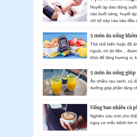
Huyết áp dao động suốt
vào buổi sáng, huyết á
chỉ số này cao vào đầu 
5 món ăn uống không
Thịt chế biến hoặc đồ ăn
nguội, mì ăn liền... đư
khói để tăng hương vị, 
5 món ăn uống giúp 
Ăn nhiều rau xanh, củ d
dưỡng góp phần tăng ch
Uống bao nhiêu cà p
Nghiên cứu mới cho thấy
nguy cơ mắc bệnh tim m