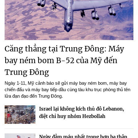
Căng thẳng tại Trung Đông: Máy
bay ném bom B-52 của Mỹ đến
Trung Đông
Ngày 1-11, Mỹ cảnh báo sẽ gửi máy bay ném bom, máy bay
chiến đấu và máy bay tiếp dầu cùng tàu khu trục phòng thủ tên
lửa đạn đạo đến Trung Đông.
Israel lại không kích thủ đô Lebanon,
diệt chỉ huy nhóm Hezbollah
Ngày đẫm máu nhất trong hơn ba thập