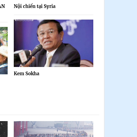
ÀN
Nội chiến tại Syria
Kem Sokha