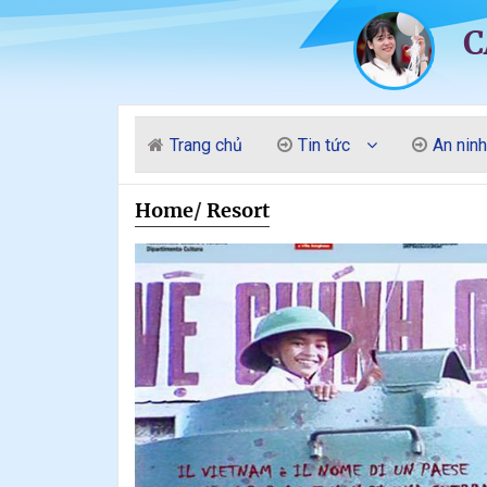
C
Trang chủ
Tin tức
An ninh
Home
/
Resort