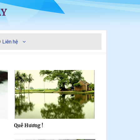
ÀY
Liên hệ
Quê Hương !