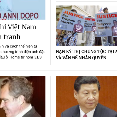
Khi Việt Nam
n tranh
ìn và cách thể hiện từ
NẠN KỲ THỊ CHỦNG TỘC TẠI 
 chương trình điện ảnh đặc
t đầu ở Rome từ hôm 31/3
VÀ VẤN ĐỀ NHÂN QUYỀN