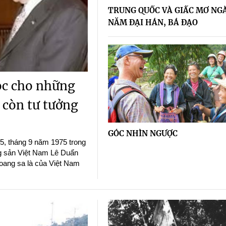
TRUNG QUỐC VÀ GIẤC MƠ NG
NĂM ĐẠI HÁN, BÁ ĐẠO
ọc cho những
 còn tư tưởng
GÓC NHÌN NGƯỢC
5, tháng 9 năm 1975 trong
g sản Việt Nam Lê Duẩn
oang sa là của Việt Nam