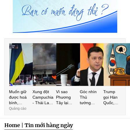
Muốn giữ
Xung đột
Vì sao
Góc nhìn
Trump
được hoà
Campuchia
Phương
Thủ
gọi Hàn
bình,
- Thái Lan,
Tây lại
tướng
Quốc,
người
nhà hàng
ghét
Hungary
nhắn
Quảng cáo
Nga phải
xóm cháy
Vladimir
Viktor
Trung
làm gì?
chớ vội
Putin ?
Orban và
Quốc: Ai
Home
|
Tin mới hàng ngày
mừng
Tổng
muốn ký