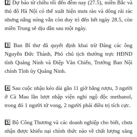
2️⃣ Dự báo từ chiều tối đến đêm nay (27.5), miền Bắc và
thủ đô Hà Nội có thể xuất hiện mưa rào và dông rải rác
nhưng nắng nóng vẫn còn duy trì đến hết ngày 28.5, còn
miền Trung sẽ dịu dần sau một ngày.
3️⃣ Ban Bí thư đã quyết định khai trừ Đảng các ông
Nguyễn Đức Thành, Phó chủ tịch thường trực HĐND
tỉnh Quảng Ninh và Điệp Văn Chiến, Trưởng Ban Nội
chính Tỉnh ủy Quảng Ninh.
4️⃣ Sau cuộc nhậu kéo dài gần 11 giờ bằng rượu, 3 người
ở Cà Mau lần lượt nhập viện nghi ngộ độc methanol,
trong đó 1 người tử vong, 2 người phải điều trị tích cực.
5️⃣ Bộ Công Thương và các doanh nghiệp cho biết, chưa
nhận được khiếu nại chính thức nào về chất lượng xăng