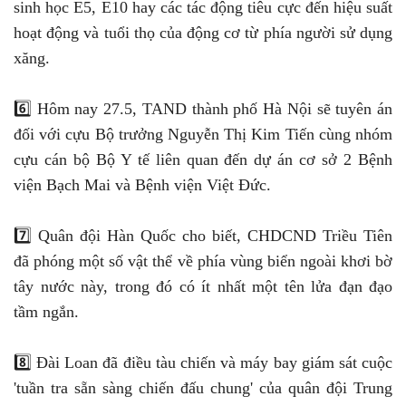
sinh học E5, E10 hay các tác động tiêu cực đến hiệu suất
hoạt động và tuổi thọ của động cơ từ phía người sử dụng
xăng.
6️⃣ Hôm nay 27.5, TAND thành phố Hà Nội sẽ tuyên án
đối với cựu Bộ trưởng Nguyễn Thị Kim Tiến cùng nhóm
cựu cán bộ Bộ Y tế liên quan đến dự án cơ sở 2 Bệnh
viện Bạch Mai và Bệnh viện Việt Đức.
7️⃣ Quân đội Hàn Quốc cho biết, CHDCND Triều Tiên
đã phóng một số vật thể về phía vùng biển ngoài khơi bờ
tây nước này, trong đó có ít nhất một tên lửa đạn đạo
tầm ngắn.
8️⃣ Đài Loan đã điều tàu chiến và máy bay giám sát cuộc
'tuần tra sẵn sàng chiến đấu chung' của quân đội Trung