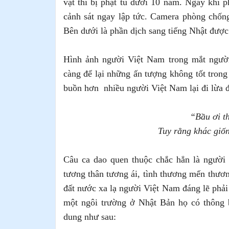
vặt thì bị phạt tù dưới 10 năm. Ngay khi p
cảnh sát ngay lập tức. Camera phòng chốn
Bên dưới là phần dịch sang tiếng Nhật được
Hình ảnh người Việt Nam trong mắt ngườ
càng để lại những ấn tượng không tốt trong
buồn hơn nhiều người Việt Nam lại đi lừa
“
Bầu ơi t
Tuy rằng khác giố
Câu ca dao quen thuộc chắc hẳn là người 
tương thân tương ái, tình thương mến thư
đất nước xa lạ người Việt Nam đáng lẽ phải
một ngôi trường ở Nhật Bản họ có thông 
dung như sau: