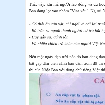
Thật vậy, khi mà người lao động và du học
Bản đang lọt vào nhóm "Visa xấu". Người N
- Có thói ăn cắp vặt, chỉ nghĩ về cái lợi tr
- Bỏ trốn ra ngoài thành người cư trú bất 
- Hay gây sự, đánh lộn
- Và nhiều chiêu trò khác của người Việt Na
Nếu một ngày đẹp trời nào đó bạn đang dạo
bắt gặp tấm biển cảnh báo cấm trộm đồ thì đ
thị của Nhật Bản với dòng chữ tiếng Việt th