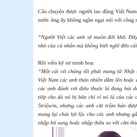
Câu chuyện được người lao động Việt Nam 
nước ông ấy không ngần ngại nói với công 
“
Người Việt các anh sẽ muôn đời khổ. Đấy 
nhỏ của cá nhân mà không biết nghĩ đến cái
Rồi viên kỹ sư minh hoạ:
“Một cái vít chúng tôi phải mang từ Nhật
Việt Nam các anh thản nhiên dẫm lên hoặc 
các anh đánh rơi điếu thuốc lá đang hút d
tiếp cho dù nó bị bẩn chỉ vì nó là của các
5triệu/m, nhưng các anh cắt trộm bán đượ
mang lại chút lợi lộc cho các anh nhưng gâ
nhập bổ sung hoăc nhập thừa so với cần thi