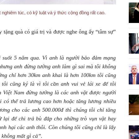
 nghiêm túc, có kỹ luật và ý thức cộng đồng rất cao.
y tặng quà có giá trị và được nghe ông ấy “tâm sự”
ôi suốt 5 năm qua. Vì anh là người bảo đảm mạng
 nhưng anh đừng tưởng anh làm gì sai mà tôi không
ường chỉ hơn 30km anh khai là hơn 100km tôi cũng
tôi cũng ký là vì tôi cần anh vui vẻ lái xe để tôi
n Việt Nam đừng tưởng là các anh vặt được người
ôi có thể trả lương cao hơn hoặc tăng lương nhiều
ơng cho các anh 500.000đ thì chúng tôi chỉ tăng
 lại để chi trả bù đắp cho những trò vụn vặt hay
nh hại các anh thôi. Còn chúng tôi cũng chỉ là lấy
i không mất gì cả”.