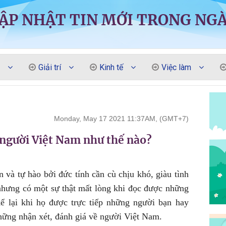
ẬP NHẬT TIN MỚI TRONG NG
Giải trí
Kinh tế
Việc làm
Monday, May 17 2021 11:37AM, (GMT+7)
 người Việt Nam như thế nào?
và tự hào bởi đức tính cần cù chịu khó, giàu tình
nhưng có một sự thật mất lòng khi đọc được những
ể lại khi họ được trực tiếp những người bạn hay
ững nhận xét, đánh giá về người Việt Nam.