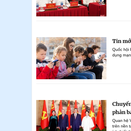
Tin mớ
Quốc hội 
dụng mạng
Chuyến
phản bá
Quan hệ Vi
trên nền t