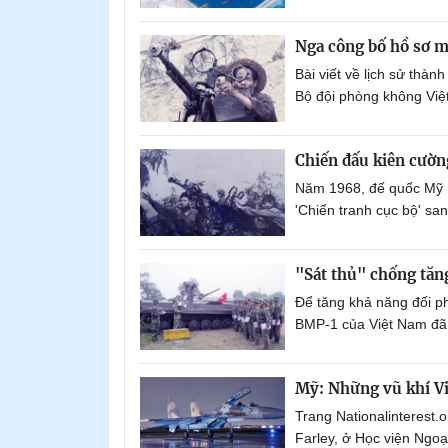
Nga công bố hồ sơ 
Bài viết về lịch sử thàn
Bộ đội phòng không Việ
Chiến đấu kiên cường
Năm 1968, đế quốc Mỹ 
'Chiến tranh cục bộ' san
"Sát thủ" chống tăn
Để tăng khả năng đối ph
BMP-1 của Việt Nam đã 
Mỹ: Những vũ khí Vi
Trang Nationalinterest.o
Farley, ở Học viện Ngoạ