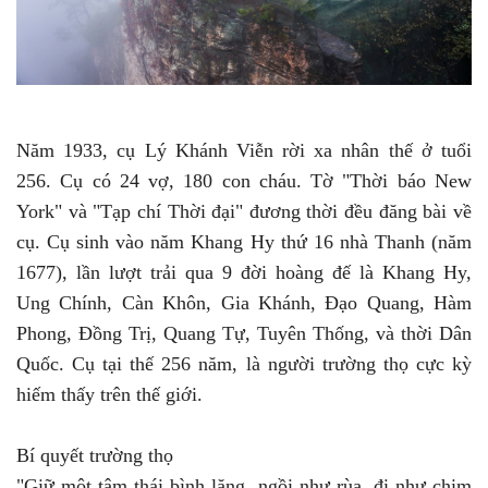
Năm 1933, cụ Lý Khánh Viễn rời xa nhân thế ở tuổi
256. Cụ có 24 vợ, 180 con cháu. Tờ "Thời báo New
York" và "Tạp chí Thời đại" đương thời đều đăng bài về
cụ. Cụ sinh vào năm Khang Hy thứ 16 nhà Thanh (năm
1677), lần lượt trải qua 9 đời hoàng đế là Khang Hy,
Ung Chính, Càn Khôn, Gia Khánh, Đạo Quang, Hàm
Phong, Đồng Trị, Quang Tự, Tuyên Thống, và thời Dân
Quốc. Cụ tại thế 256 năm, là người trường thọ cực kỳ
hiếm thấy trên thế giới.
Bí quyết trường thọ
"Giữ một tâm thái bình lặng, ngồi như rùa, đi như chim