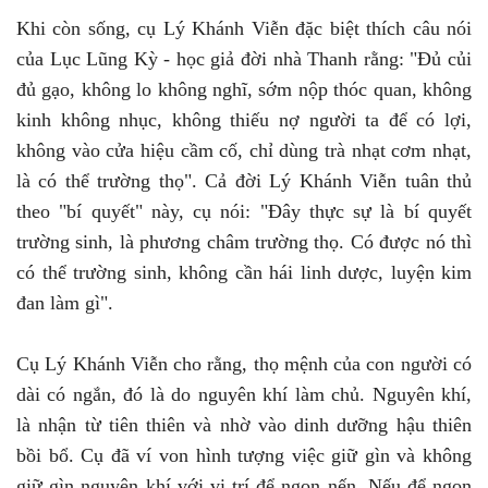
Khi còn sống, cụ Lý Khánh Viễn đặc biệt thích câu nói
của Lục Lũng Kỳ - học giả đời nhà Thanh rằng: "Đủ củi
đủ gạo, không lo không nghĩ, sớm nộp thóc quan, không
kinh không nhục, không thiếu nợ người ta để có lợi,
không vào cửa hiệu cầm cố, chỉ dùng trà nhạt cơm nhạt,
là có thể trường thọ". Cả đời Lý Khánh Viễn tuân thủ
theo "bí quyết" này, cụ nói: "Đây thực sự là bí quyết
trường sinh, là phương châm trường thọ. Có được nó thì
có thể trường sinh, không cần hái linh dược, luyện kim
đan làm gì".
Cụ Lý Khánh Viễn cho rằng, thọ mệnh của con người có
dài có ngắn, đó là do nguyên khí làm chủ. Nguyên khí,
là nhận từ tiên thiên và nhờ vào dinh dưỡng hậu thiên
bồi bổ. Cụ đã ví von hình tượng việc giữ gìn và không
giữ gìn nguyên khí với vị trí để ngọn nến. Nếu để ngọn