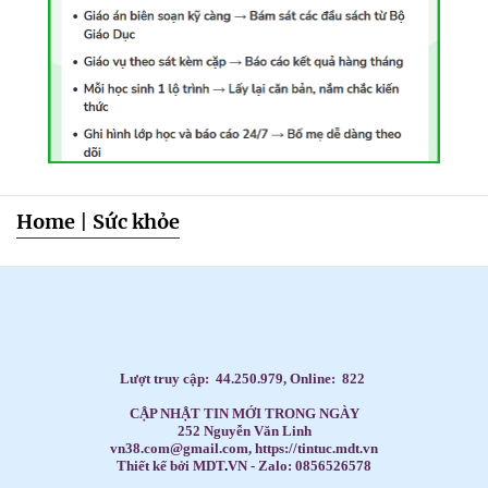
Home
|
Sức khỏe
Dạy Tiếng Anh ở nhà cho trẻ, Tiếng Anh 1 kèm 1 cho bé, Tiếng Anh tốt nhất cho trẻ,
HỌC TIẾNG ANH THEO SÁCH GIÁO KHOA,
Học Tiếng Anh theo lớp,
Học Tiếng Anh theo chương trình IELTS,
LUYỆN THI ĐẠI HỌC MÔN TIẾNG ANH,
Đăng ký học Tiếng Anh Cho Người Đi Làm,
Dạy kèm môn Toán ở nhà cho trẻ,
Lượt truy cập:
44.250.979
, Online:
822
CẬP NHẬT TIN MỚI TRONG NGÀY
252 Nguyễn Văn Linh
vn38.com@gmail.com, https://tintuc.mdt.vn
Thiết kế bởi MDT
.
VN - Zalo: 0856526578