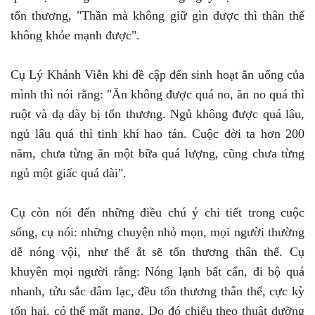
tổn thương, "Thần mà không giữ gìn được thì thân thể
không khỏe mạnh được".
Cụ Lý Khánh Viễn khi đề cập đến sinh hoạt ăn uống của
mình thì nói rằng: "Ăn không được quá no, ăn no quá thì
ruột và dạ dày bị tổn thương. Ngủ không được quá lâu,
ngủ lâu quá thì tinh khí hao tán. Cuộc đời ta hơn 200
năm, chưa từng ăn một bữa quá lượng, cũng chưa từng
ngủ một giấc quá dài".
Cụ còn nói đến những điều chú ý chi tiết trong cuộc
sống, cụ nói: những chuyện nhỏ mọn, mọi người thường
dễ nóng vội, như thế ắt sẽ tổn thương thân thể. Cụ
khuyên mọi người rằng: Nóng lạnh bất cẩn, đi bộ quá
nhanh, tửu sắc dâm lạc, đều tổn thương thân thể, cực kỳ
tổn hại, có thể mất mạng. Do đó chiểu theo thuật dưỡng