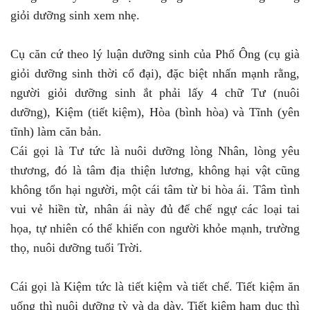
giỏi dưỡng sinh xem nhẹ.
Cụ căn cứ theo lý luận dưỡng sinh của Phố Ông (cụ già
giỏi dưỡng sinh thời cổ đại), đặc biệt nhấn mạnh rằng,
người giỏi dưỡng sinh ắt phải lấy 4 chữ Tư (nuôi
dưỡng), Kiệm (tiết kiệm), Hòa (bình hòa) và Tĩnh (yên
tĩnh) làm căn bản.
Cái gọi là Tư tức là nuôi dưỡng lòng Nhân, lòng yêu
thương, đó là tâm địa thiện lương, không hại vật cũng
không tổn hại người, một cái tâm từ bi hòa ái. Tâm tình
vui vẻ hiền từ, nhân ái này đủ để chế ngự các loại tai
họa, tự nhiên có thể khiến con người khỏe mạnh, trường
thọ, nuôi dưỡng tuổi Trời.
Cái gọi là Kiệm tức là tiết kiệm và tiết chế. Tiết kiệm ăn
uống thì nuôi dưỡng tỳ và dạ dày. Tiết kiệm ham dục thì