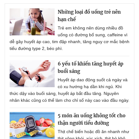
Những loại đồ uống trẻ nên
hạn chế
Trẻ em không nên dùng nhiều đồ
uống có đường bổ sung, caffeine vì
dễ gây huyết áp cao, tim đập nhanh, tăng nguy cơ mắc bệnh
tiểu đường type 2, béo phì.
6 yếu tố khiến tăng huyết áp
buổi sáng
Huyết áp dao động suốt cả ngày và
có xu hướng hạ dần khi ngủ. Khi
thức dậy vào buổi sáng, huyết áp bắt đầu tăng. Nguyên
nhân khác cũng có thể làm cho chỉ số này cao vào đầu ngày.
5 món ăn uống không tốt cho
thận người tiểu đường
Thịt chế biến hoặc đồ ăn nhanh như
thịt xông khói, xúc xích, thịt bò khô,