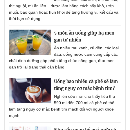
thịt nguội, mì ăn liền... được làm bằng cách sấy khô, ướp
muối, bảo quản hoặc hun khói để tăng hương vị, kết cấu và
thời hạn sử dụng.
5 món ăn uống giúp hạ men
gan tự nhiên
Ăn nhiều rau xanh, củ dền, các loại
đậu, uống nước cam cung cấp các
chất dinh dưỡng góp phần tăng chức năng gan, đưa men
gan trở lại trạng thái cân bằng.
Uống bao nhiêu cà phê sẽ làm
tăng nguy cơ mắc bệnh tim?
Nghiên cứu mới cho thấy tiêu thụ
590 ml đến 700 ml cà phê có thể
làm tăng nguy cơ mắc bệnh tim mạch đối với người khỏe
mạnh.
Nhu cầu quan hệ quá mức có