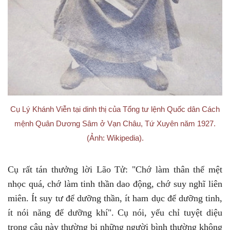
Cụ Lý Khánh Viễn tại dinh thị của Tổng tư lệnh Quốc dân Cách
mệnh Quân Dương Sâm ở Vạn Châu, Tứ Xuyên năm 1927.
(Ảnh: Wikipedia).
Cụ rất tán thưởng lời Lão Tử: "Chớ làm thân thể mệt
nhọc quá, chớ làm tinh thần dao động, chớ suy nghĩ liên
miên. Ít suy tư để dưỡng thần, ít ham dục để dưỡng tinh,
ít nói năng để dưỡng khí". Cụ nói, yếu chỉ tuyệt diệu
trong câu này thường bị những người bình thường không