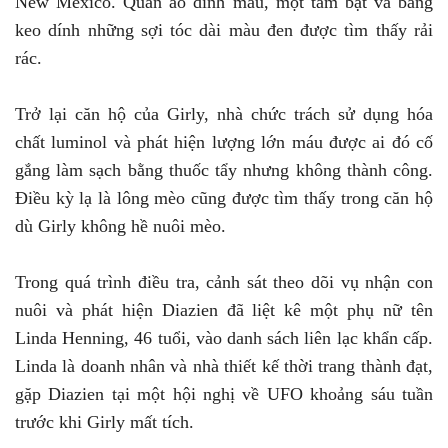
New Mexico. Quần áo dính máu, một tấm bạt và băng
keo dính những sợi tóc dài màu đen được tìm thấy rải
rác.
Trở lại căn hộ của Girly, nhà chức trách sử dụng hóa
chất luminol và phát hiện lượng lớn máu được ai đó cố
gắng làm sạch bằng thuốc tẩy nhưng không thành công.
Điều kỳ lạ là lông mèo cũng được tìm thấy trong căn hộ
dù Girly không hề nuôi mèo.
Trong quá trình điều tra, cảnh sát theo dõi vụ nhận con
nuôi và phát hiện Diazien đã liệt kê một phụ nữ tên
Linda Henning, 46 tuổi, vào danh sách liên lạc khẩn cấp.
Linda là doanh nhân và nhà thiết kế thời trang thành đạt,
gặp Diazien tại một hội nghị về UFO khoảng sáu tuần
trước khi Girly mất tích.