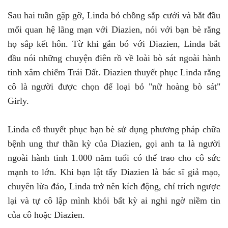
Sau hai tuần gặp gỡ, Linda bỏ chồng sắp cưới và bắt đầu
mối quan hệ lãng mạn với Diazien, nói với bạn bè rằng
họ sắp kết hôn. Từ khi gắn bó với Diazien, Linda bắt
đầu nói những chuyện điên rồ về loài bò sát ngoài hành
tinh xâm chiếm Trái Đất. Diazien thuyết phục Linda rằng
cô là người được chọn để loại bỏ "nữ hoàng bò sát"
Girly.
Linda cố thuyết phục bạn bè sử dụng phương pháp chữa
bệnh ung thư thần kỳ của Diazien, gọi anh ta là người
ngoài hành tinh 1.000 năm tuổi có thể trao cho cô sức
mạnh to lớn. Khi bạn lật tẩy Diazien là bác sĩ giả mạo,
chuyên lừa đảo, Linda trở nên kích động, chỉ trích ngược
lại và tự cô lập mình khỏi bất kỳ ai nghi ngờ niềm tin
của cô hoặc Diazien.