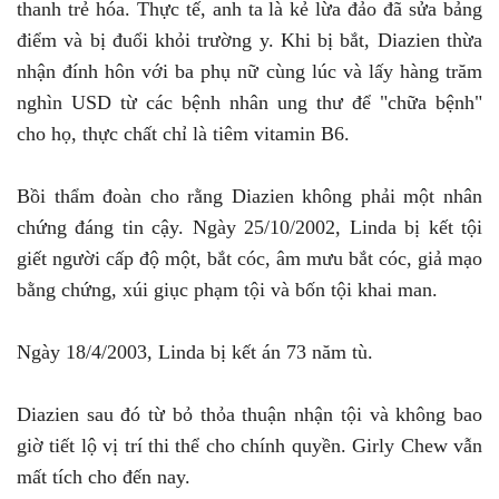
thanh trẻ hóa. Thực tế, anh ta là kẻ lừa đảo đã sửa bảng
điểm và bị đuổi khỏi trường y. Khi bị bắt, Diazien thừa
nhận đính hôn với ba phụ nữ cùng lúc và lấy hàng trăm
nghìn USD từ các bệnh nhân ung thư để "chữa bệnh"
cho họ, thực chất chỉ là tiêm vitamin B6.
Bồi thẩm đoàn cho rằng Diazien không phải một nhân
chứng đáng tin cậy. Ngày 25/10/2002, Linda bị kết tội
giết người cấp độ một, bắt cóc, âm mưu bắt cóc, giả mạo
bằng chứng, xúi giục phạm tội và bốn tội khai man.
Ngày 18/4/2003, Linda bị kết án 73 năm tù.
Diazien sau đó từ bỏ thỏa thuận nhận tội và không bao
giờ tiết lộ vị trí thi thể cho chính quyền. Girly Chew vẫn
mất tích cho đến nay.