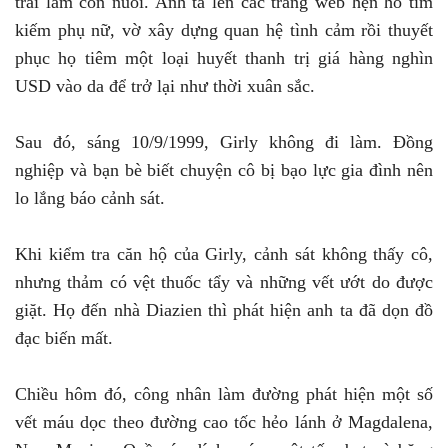
trai làm con nuôi. Anh ta lên các trang web hẹn hò tìm
kiếm phụ nữ, vờ xây dựng quan hệ tình cảm rồi thuyết
phục họ tiêm một loại huyết thanh trị giá hàng nghìn
USD vào da để trở lại như thời xuân sắc.
Sau đó, sáng 10/9/1999, Girly không đi làm. Đồng
nghiệp và bạn bè biết chuyện cô bị bạo lực gia đình nên
lo lắng báo cảnh sát.
Khi kiểm tra căn hộ của Girly, cảnh sát không thấy cô,
nhưng thảm có vệt thuốc tẩy và những vết ướt do được
giặt. Họ đến nhà Diazien thì phát hiện anh ta đã dọn đồ
đạc biến mất.
Chiều hôm đó, công nhân làm đường phát hiện một số
vết máu dọc theo đường cao tốc hẻo lánh ở Magdalena,