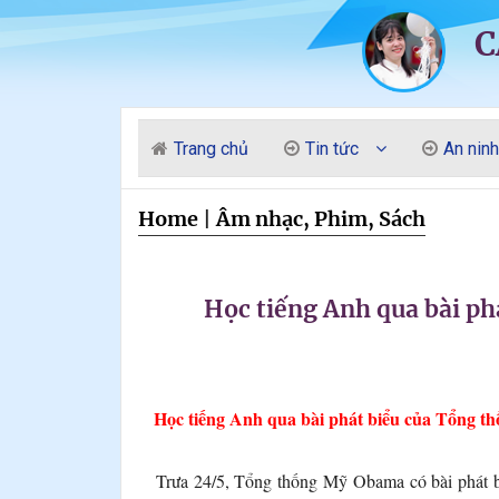
C
Trang chủ
Tin tức
An ninh
Home
|
Âm nhạc, Phim, Sách
Học tiếng Anh qua bài p
obama, tong thong my, tong thong, quang binh, le thuy, dong hoi, bo 
Học tiếng Anh qua bài phát biểu của Tổng t
Trưa 24/5, Tổng thống Mỹ Obama có bài phát biể