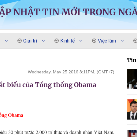
ẬP NHẬT TIN MỚI TRONG NG
Giải trí
Kinh tế
Việc làm
Tin
Wednesday, May 25 2016 8:11PM, (GMT+7)
hát biểu của Tổng thống Obama
trach, quang trach, minh hoa,du lich
hống Obama
u 30 phút trước 2.000 trí thức và doanh nhân Việt Nam.