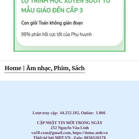
Home
|
Âm nhạc, Phim, Sách
Dạy Tiếng Anh ở nhà cho trẻ, Tiếng Anh 1 kèm 1 cho bé, Tiếng Anh tốt nhất cho trẻ,
HỌC TIẾNG ANH THEO SÁCH GIÁO KHOA,
Học Tiếng Anh theo lớp,
Học Tiếng Anh theo chương trình IELTS,
LUYỆN THI ĐẠI HỌC MÔN TIẾNG ANH,
Đăng ký học Tiếng Anh Cho Người Đi Làm,
Dạy kèm môn Toán ở nhà cho trẻ,
Lượt truy cập:
44.252.182
, Online:
1.066
CẬP NHẬT TIN MỚI TRONG NGÀY
252 Nguyễn Văn Linh
vn38.com@gmail.com, https://tintuc.mdt.vn
Thiết kế bởi MDT
.
VN - Zalo: 0856526578