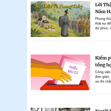
Lời Th
Năm H
Phong thủ
thật sự đổ
dư phúc, 
Kiểm p
tổng h
Công việc
đơn giản,
ưu thì chắ