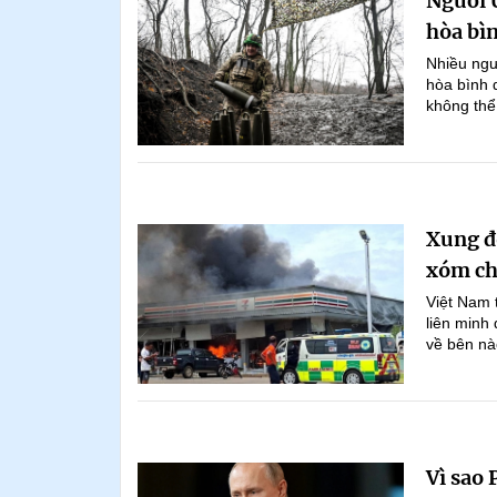
Người 
hòa bì
Nhiều ngư
hòa bình d
không thể 
Xung đ
xóm ch
Việt Nam t
liên minh
về bên nà
Vì sao 