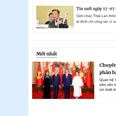
Tin mới ngày 17-07
Giới chức Thái Lan thô
bị đình chỉ công tác vì v
Mới nhất
Chuyến
phản bá
Quan hệ Vi
trên nền t
ích thiết 