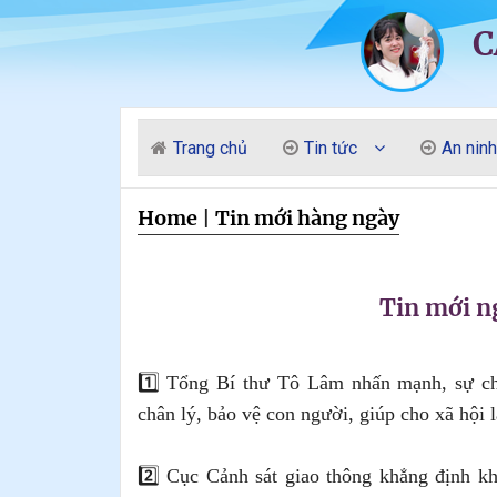
C
Trang chủ
Tin tức
An ninh
Home
|
Tin mới hàng ngày
Tin mới 
1️⃣ Tổng Bí thư Tô Lâm nhấn mạnh, sự chí
chân lý, bảo vệ con người, giúp cho xã hội l
2️⃣ Cục Cảnh sát giao thông khẳng định kh