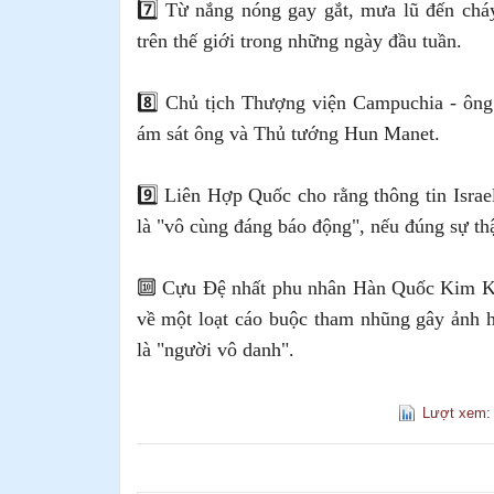
7️⃣ Từ nắng nóng gay gắt, mưa lũ đến cháy
trên thế giới trong những ngày đầu tuần.
8️⃣ Chủ tịch Thượng viện Campuchia - ôn
ám sát ông và Thủ tướng Hun Manet.
9️⃣ Liên Hợp Quốc cho rằng thông tin Isra
là "vô cùng đáng báo động", nếu đúng sự thậ
🔟 Cựu Đệ nhất phu nhân Hàn Quốc Kim Keo
về một loạt cáo buộc tham nhũng gây ảnh 
là "người vô danh".
Lượt xem: 