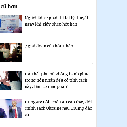
 cũ hơn
Người lái xe phải thi lại lý thuyết
ngay khi giấy phép hết hạn
7 giai đoạn của hôn nhân
Hầu hết phụ nữ không hạnh phúc
trong hôn nhân đều có tính cách
này: Bạn có mắc phải?
Hungary nói: châu Âu cần thay đổi
chính sách Ukraine nếu Trump đắc
cử