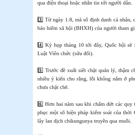
qua điện thoại hoặc nhắn tin tới người dân.
3️⃣ Từ ngày 1.8, mã số định danh cá nhân,
bảo hiểm xã hội (BHXH) của người tham gi
4️⃣ Kỳ họp tháng 10 tới đây, Quốc hội sẽ
Luật Viên chức (sửa đổi).
5️⃣ Trước đề xuất siết chặt quản lý, thậm 
nhiều ý kiến cho rằng, lỗi không nằm ở ph
chưa chặt chẽ.
6️⃣ Hơn hai năm sau khi chấm dứt các quy 
phục một số biện pháp kiểm soát của thời
lây lan dịch chikungunya truyền qua muỗi.