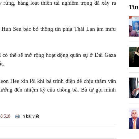
 rừng, hàng loạt thiên tai nghiêm trọng đã xảy ra
Tin
g Hun Sen bác bỏ thông tin phía Thái Lan âm mưu
el có thể sẽ mở rộng hoạt động quân sự ở Dải Gaza
t.
n Hee xin lỗi khi bà trình diện để chịu thẩm vấn
hưởng đến nhiệm kỳ của chồng bà. Bà tự gọi mình
8.518
In bài viết