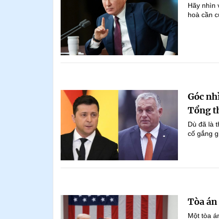
Hãy nhìn 
hoà cần c
Góc nh
Tổng t
Dù đã là 
cố gắng g
Tòa án
Một tòa á