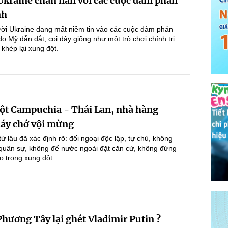
Ukraine chán nản với các cuộc đàm phán
nh
ời Ukraine đang mất niềm tin vào các cuộc đàm phán
o Mỹ dẫn dắt, coi đây giống như một trò chơi chính trị
khép lại xung đột.
ột Campuchia - Thái Lan, nhà hàng
áy chớ vội mừng
ừ lâu đã xác định rõ: đối ngoại độc lập, tự chủ, không
 quân sự, không để nước ngoài đặt căn cứ, không đứng
o trong xung đột.
Phương Tây lại ghét Vladimir Putin ?